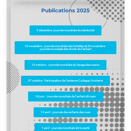
Publications 2025
5 décembre: journée mondiale du bénévolat
19 novembre : journée mondiale des toilettes et 20 novembre :
journée mondiale des droits de l'enfant
15 octobre : Journée mondiale du lavage des mains
07 octobre : Participation de l'antenne Codegaz Occitanie
16 juin : Journée mondiale de l'enfant africain
12 avril : journée des enfants des rues
7 avril : journée mondiale de la santé